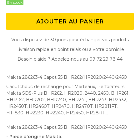
En stock
AJOUTER AU PANIER
Vous disposez de 30 jours pour échanger vos produits
Livraison rapide en point relais ou à votre domicile
Besoin d'aide ? Appelez-nous au 09 72 29 78 44
Makita 286263-4 Capot 35 BHR262/HR2020/2440/2450
Caoutchouc de rechange pour Marteaux, Perforateurs
Makita SDS-Plus BHR262, HR2020, 2440, 2450 , BHR261,
BHR162, BHR202, BHR240, BHR241, BHR243, HR2432,
HR2450T, HR2460T, HR2470, HR2470T, HR2811FT,
HT1830, HR2230, HR2240, HR2450, HR2811F...
Makita 286263-4 Capot 35 BHR262/HR2020/2440/2450
- Pièce d'origine Makita.