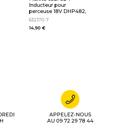
Inducteur pour
perceuse 18V DHP482,
DDF482 (632J70-7)
632J70-7
14,90 €
DREDI
APPELEZ-NOUS
7H
AU 09 72 29 78 44