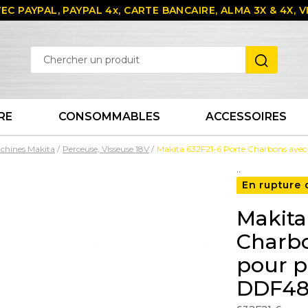
EC PAYPAL, PAYPAL 4x, CARTE BANCAIRE, ALMA 3X & 4X,
RE
CONSOMMABLES
ACCESSOIRES
chines Makita
Perceuse, Visseuse 18V
Makita 632F21-6 Porte Charbons avec
..
En rupture 
Makita
Charbo
pour p
DDF48