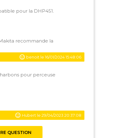
patible pour la DHP451.
 Makita recommande la
benoit le 16/01/2024 15:48:06
 charbons pour perceuse
Hubert le 29/04/2023 20:37:08
RE QUESTION