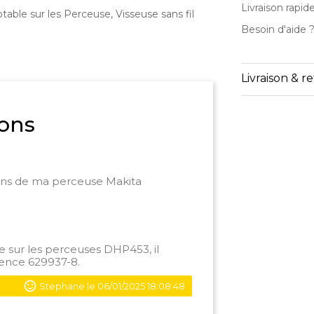
Livraison rapid
able sur les Perceuse, Visseuse sans fil
Besoin d'aide 
Livraison & r
ons
bons de ma perceuse Makita
 sur les perceuses DHP453, il
rence
629937-8.
Stephane le 06/01/2025 18:08:48