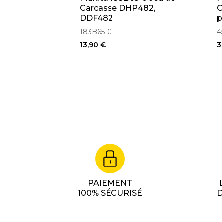
Carcasse DHP482,
C
DDF482
p
183B65-0
4
13,90 €
3
PAIEMENT
100% SÉCURISÉ
D