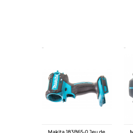
..
..
Makita 183B65-0 Jeu de
M