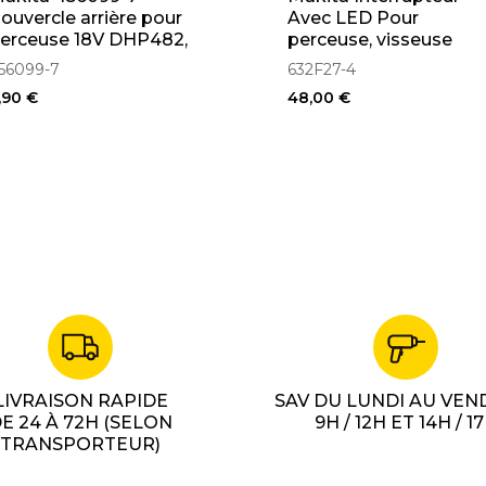
ouvercle arrière pour
Avec LED Pour
erceuse 18V DHP482,
perceuse, visseuse
DDF482
DHP482, DDF482
56099-7
632F27-4
(632F27-4)
,90 €
48,00 €
LIVRAISON RAPIDE
SAV DU LUNDI AU VEN
E 24 À 72H (SELON
9H / 12H ET 14H / 1
TRANSPORTEUR)