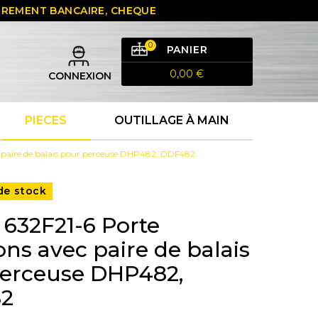
 VIREMENT BANCAIRE, CHEQUE
0
PANIER
0,00 €
CONNEXION
PIECES
OUTILLAGE À MAIN
 paire de balais pour perceuse DHP482, DDF482
de stock
 632F21-6 Porte
ns avec paire de balais
erceuse DHP482,
2