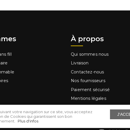
mes
À propos
ns fill
Qui sommes nous
laire
Livraison
mmable
Contactez-nous
ires
Nos fournisseurs
Paiement sécurisé
Mentions légales
ge à main
Conditions d'utilisation
uivant votre navigation sur ce site, vous acceptez
J'ACC
s
Cartes cadeaux
ation de Cookies qui garantissent son bon
nnement.
Plus d'infos