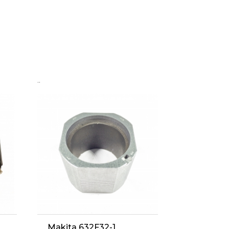
..
Makita 632F32-1