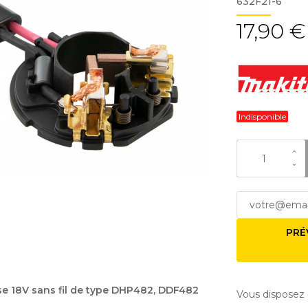
632F21-6
17,90 €
Indisponible
PRÉ
e 18V sans fil de type DHP482, DDF482
Vous disposez 