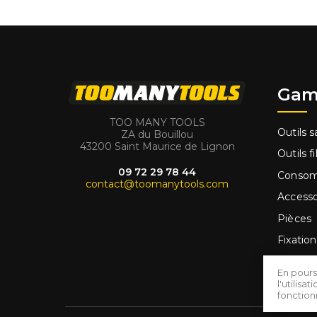
Gam
TOO MANY TOOLS
Outils sa
ZA du Bouillou
43200 Saint Maurice de Lignon
Outils fi
09 72 29 78 44
Conso
contact@toomanytools.com
Accesso
Pièces
Fixation
Outilla
En pours
Promo
l'utilis
fonctio