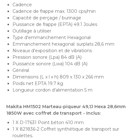
Cadence
Cadence de frappe max.
1300 cps/min
Capacité de perçage / burinage
Puissance de frappe (EPTA)
49.1 Joules
Outillage à utiliser
Type d'emmanchement
Hexagonal
Emmanchement hexagonal: surplats
28,6 mm
Niveaux d'exposition et de vibrations
Pression sonore (Lpa)
84 dB (A)
Puissance sonore (Lwa)
104 dB (A)
Général
Dimensions (L x l x h)
809 x 130 x 266 mm
Poids net EPTA
 19.7
kg
Longueur cordon d'alimentation
5 m
Makita HM1502 Marteau-piqueur 49,1J Hexa 28,6mm
1850W avec coffret de transport
- Inclus:
1 X D-17631
Point béton 410 mm
1 X 821836-2
Coffret synthétique de transport sur
roulettes.