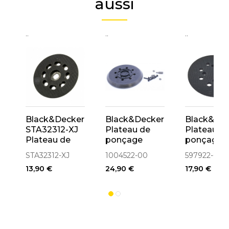
aussi
..
..
..
Black&Decker
Black&Decker
Black&De
STA32312-XJ
Plateau de
Plateau d
Plateau de
ponçage
ponçage
ponçage
ø125mm pour
ø125mm p
STA32312-XJ
1004522-00
597922-00
ø125mm pour
KA198 &
KA191EK,
13,90 €
24,90 €
17,90 €
BD190,
KA198GT
XTA90EK
BD190S,
(1004522-00)
(597922-0
BD190E,
KA190S,
KA190E,
KA190