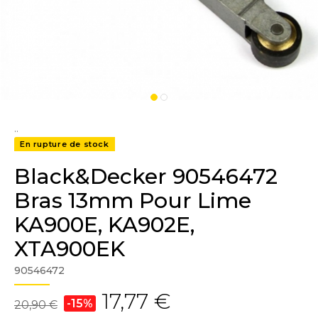
..
En rupture de stock
Black&Decker 90546472
Bras 13mm Pour Lime
KA900E, KA902E,
XTA900EK
90546472
17,77 €
-15%
20,90 €