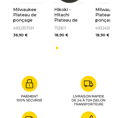
Milwaukee
Hikoki -
Milwauke
Plateau de
Hitachi
Plateau d
ponçage
Plateau de
ponçage
ponceuse
ponçage
ø125mm p
4932357591
753811
493243009
ø150mm 6
ø125mm pour
ponceuse
36,90 €
18,90 €
18,90 €
trous
ponçeuse
excentriq
(4932357591)
SV13YA &
ROS125 &
SV13YB
M18BOS
(753811)
(49324300
PAIEMENT
LIVRAISON RAPIDE
100% SÉCURISÉ
DE 24 À 72H (SELON
TRANSPORTEUR)