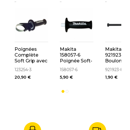
..
..
..
Poignées
Makita
Makita
Complète
158057-6
921923-8
Soft Grip avec
Poignée Soft-
Boulon
Serrage
Grip pour
hexagonal
123254-3
158057-6
921923-8
Courroie
perforateur
tête plate
20,90 €
5,90 €
1,90 €
122749-3
pour
perforateu
M8x120