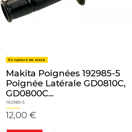
..
En rupture de stock
Makita Poignées 192985-5
Poignée Latérale GD0810C,
GD0800C...
192985-5
12,00 €