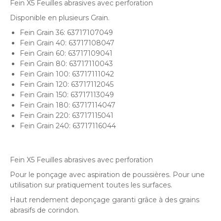
Fein X5 Feuilles abrasives avec perforation
Disponible en plusieurs Grain.
Fein Grain 36:
63717107049
Fein Grain 40:
63717108047
Fein Grain 60:
63717109041
Fein Grain 80:
63717110043
Fein Grain 100:
63717111042
Fein Grain 120:
63717112045
Fein Grain 150:
63717113049
Fein Grain 180:
63717114047
Fein Grain 220:
63717115041
Fein Grain 240:
63717116044
Fein X5 Feuilles abrasives avec perforation
Pour le ponçage avec aspiration de poussières. Pour une
utilisation sur pratiquement toutes les surfaces.
Haut rendement deponçage garanti grâce à des grains
abrasifs de corindon.