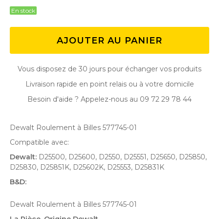
En stock
AJOUTER AU PANIER
Vous disposez de 30 jours pour échanger vos produits
Livraison rapide en point relais ou à votre domicile
Besoin d'aide ? Appelez-nous au 09 72 29 78 44
Dewalt Roulement à Billes 577745-01
Compatible avec:
Dewalt:
D25500, D25600, D2550, D25551, D25650, D25850,
D25830, D25851K, D25602K, D25553, D25831K
B&D:
Dewalt Roulement à Billes 577745-01
La Pièce, Origine Dewalt .