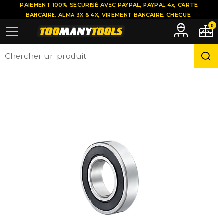
PAIEMENT 100% SÉCURISÉ AVEC PAYPAL, PAYPAL 4x, CARTE
BANCAIRE, ALMA 3X & 4X, VIREMENT BANCAIRE, CHEQUE
0