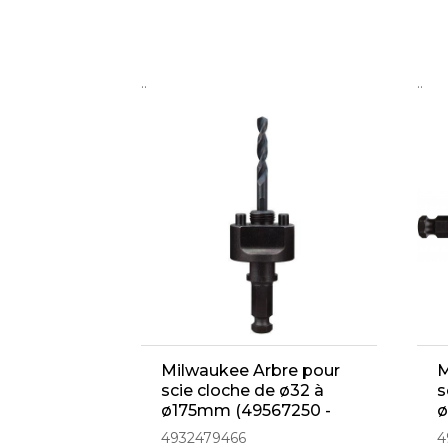
..
..
Milwaukee Arbre pour
M
scie cloche de ø32 à
s
ø175mm (49567250 -
ø
4932479466)
4932479466
4