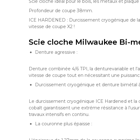
Scie cloche idéal pour le bois, les metaux et plaque 
Profondeur de coupe 38mm.
ICE HARDENED : Durcissement cryogénique de la d
vitesse de coupe X2 !
Scie cloche Milwaukee Bi-mé
Denture agressive :
Denture combinée 4/6 TPI, la denturevariable et l'an
vitesse de coupe tout en nécessitant une puissanc
Durcissement cryogénique et denture bimétal à
Le durcissement cryogénique ICE Hardened et la d
cobalt garantissent une extréme résistance à l'us
travaux intensifs en continu.
La couronne plus épaisse :