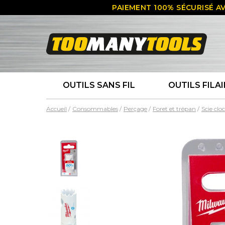
PAIEMENT 100% SÉCURISÉ AV
OUTILS SANS FIL
OUTILS FILAI
Accueil
Consommables
Perçage
Foret et trépan
Scie clo