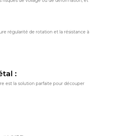
 risques de voilage ou de déformation, et
e régularité de rotation et la résistance à
tal :
e est la solution parfaite pour découper