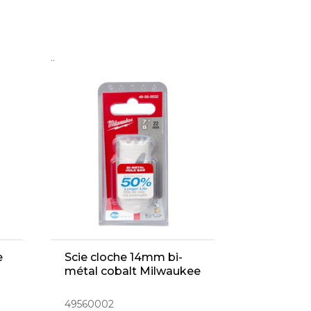
..
e
Scie cloche 14mm bi-
métal cobalt Milwaukee
49560002