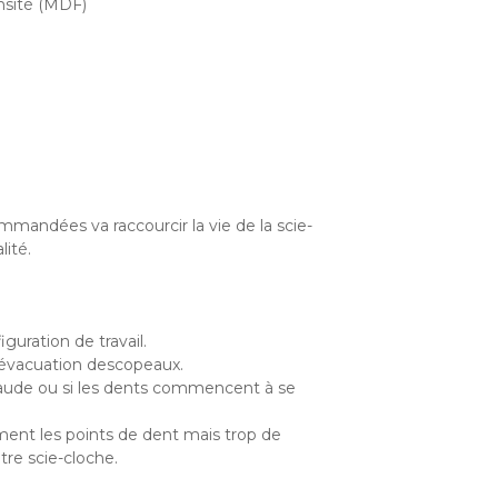
nsité (MDF)
ommandées va raccourcir la vie de la scie-
ité.
guration de travail.
l'évacuation descopeaux.
haude ou si les dents commencent à se
ent les points de dent mais trop de
tre scie-cloche.