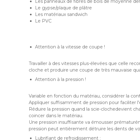
Les panneaux de fibres de bois de moyenne de
Le gypse/plaque de plâtre
Les matériaux sandwich
Le PVC
Attention à la vitesse de coupe !
Travailler à des vitesses plus-élevées que celle rec
cloche et produire une coupe de très mauvaise qual
Attention à la pression !
Variable en fonction du matériau, considérer la confi
Appliquer suffisamment de pression pour faciliter 
Réduire la pression quand la scie-clochedevient c
coincer dans le matériau.
Une pression insuffisante va émousser prématurém
pression peut entièrement détruire les dents de vo
Lubrifiant de refroidissement :