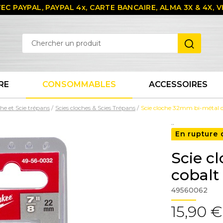
EC PAYPAL, PAYPAL 4x, CARTE BANCAIRE, ALMA 3X & 4X,
RE
CONSOMMABLES
ACCESSOIRES
che et Scie trépans
Scies cloches & Scies Trépans
Scie cloche 32mm bi-métal 
..
En rupture 
Scie c
cobalt
49560062
15,90 €