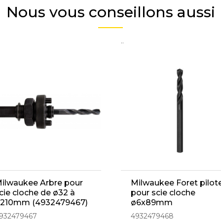
Nous vous conseillons aussi
..
ilwaukee Arbre pour
Milwaukee Foret pilot
cie cloche de ø32 à
pour scie cloche
210mm (4932479467)
ø6x89mm
(4932479468)
932479467
4932479468