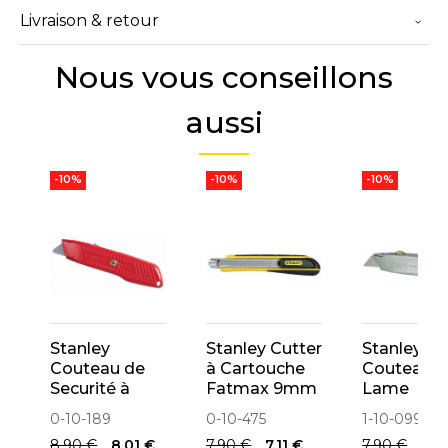
Livraison & retour
Nous vous conseillons
aussi
..
..
..
-10%
-10%
-10%
Stanley
Stanley Cutter
Stanley
Couteau de
à Cartouche
Couteau à
Securité à
Fatmax 9mm
Lame
Lame Auto-
0-10-475
Rétractab
0-10-189
0-10-475
1-10-099
Rétractable 0-
99E 1-10-0
8,90 €
8,01 €
7,90 €
7,11 €
7,90 €
7,11