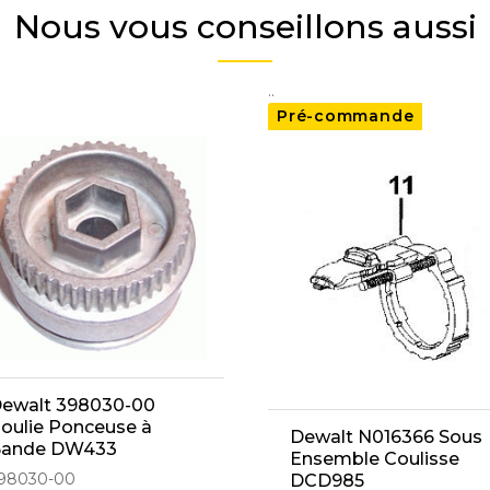
Nous vous conseillons aussi
..
Pré-commande
ewalt 398030-00
oulie Ponceuse à
Dewalt N016366 Sous
ande DW433
Ensemble Coulisse
98030-00
DCD985