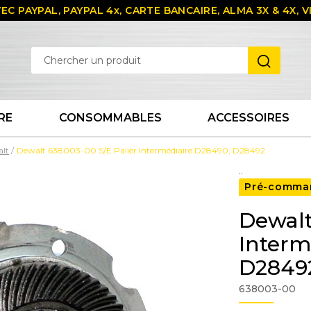
EC PAYPAL, PAYPAL 4x, CARTE BANCAIRE, ALMA 3X & 4X,
RE
CONSOMMABLES
ACCESSOIRES
alt
Dewalt 638003-00 S/E Palier Intermédiaire D28490, D28492
..
Pré-comma
Dewalt
Interm
D2849
638003-00