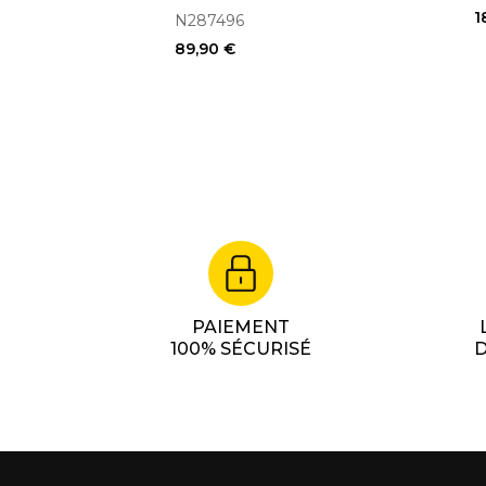
1
N287496
89,90 €
PAIEMENT
100% SÉCURISÉ
D