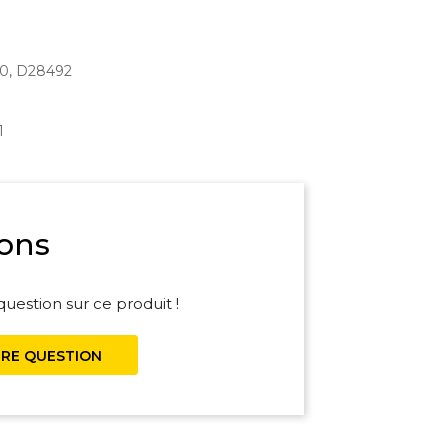
90, D28492
1
ons
uestion sur ce produit !
RE QUESTION