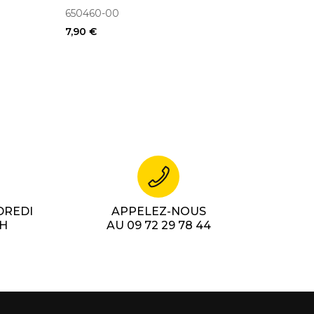
650460-00
7,90 €
DREDI
APPELEZ-NOUS
7H
AU 09 72 29 78 44