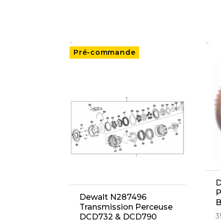
..
..
Pré-commande
D
P
Dewalt N287496
B
Transmission Perceuse
3
DCD732 & DCD790