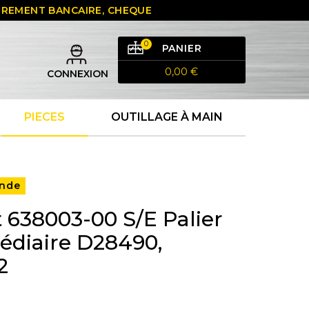
 VIREMENT BANCAIRE, CHEQUE
0
PANIER
0,00 €
CONNEXION
PIECES
OUTILLAGE À MAIN
nde
 638003-00 S/E Palier
édiaire D28490,
2