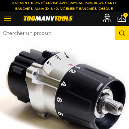
PAIEMENT 100% SÉCURISÉ AVEC PAYPAL, PAYPAL 4x, CARTE
BANCAIRE, ALMA 3X & 4X, VIREMENT BANCAIRE, CHEQUE
0