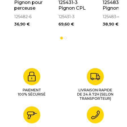
Pignon pour
125431-3
125483-4
perceuse
Pignon CPL
Pignon C
6261D, 6271D,
6319D, 6339D,
6391D,
125482-6
125431-3
125483-4
6281D, 6381D,
6349D
BDF453,
36,90 €
69,60 €
38,90 €
BDF343
DDF453,
(125482-6)
DF457D
PAIEMENT
LIVRAISON RAPIDE
100% SÉCURISÉ
DE 24 À 72H (SELON
TRANSPORTEUR)