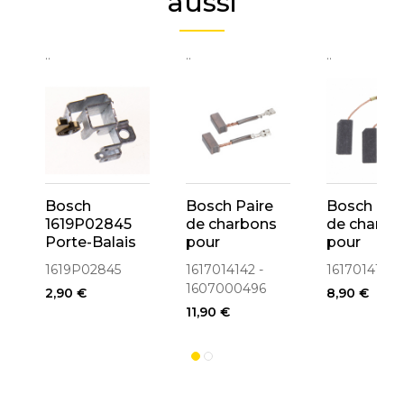
aussi
..
..
..
Bosch
Bosch Paire
Bosch Pai
1619P02845
de charbons
de charbo
Porte-Balais
pour
pour
perforateur
perforateu
1619P02845
1617014142 -
1617014134
36V GBH36V-
GBH2SR,
1607000496
2,90 €
8,90 €
LI, GBH36VF-
GBH2SE,
11,90 €
LI, 11536VSR
GBH2-20S
(1617014142)
GBH2-24D
GBH2-24
(161701413