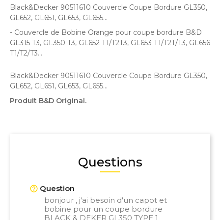
Black&Decker 90511610 Couvercle Coupe Bordure GL350,
GL652, GL651, GL653, GL655...
- Couvercle de Bobine Orange pour coupe bordure B&D
GL315 T3, GL350 T3, GL652 T1/T2T3, GL653 T1/T2T/T3, GL656
T1/T2/T3...
Black&Decker 90511610 Couvercle Coupe Bordure GL350,
GL652, GL651, GL653, GL655...
Produit B&D Original.
Questions
Question
bonjour , j'ai besoin d'un capot et
bobine pour un coupe bordure
BLACK & DEKER GL350 TYPE 1