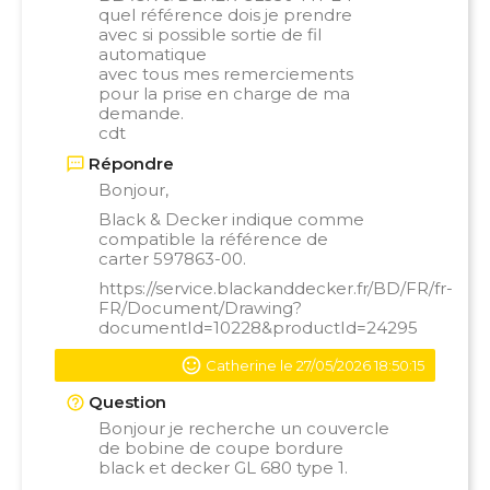
quel référence dois je prendre
avec si possible sortie de fil
automatique
avec tous mes remerciements
pour la prise en charge de ma
demande.
cdt
Répondre
Bonjour,
Black & Decker indique comme
compatible la référence de
carter 597863-00.
https://service.blackanddecker.fr/BD/FR/fr-
FR/Document/Drawing?
documentId=10228&productId=24295
Catherine le 27/05/2026 18:50:15
Question
Bonjour je recherche un couvercle
de bobine de coupe bordure
black et decker GL 680 type 1.