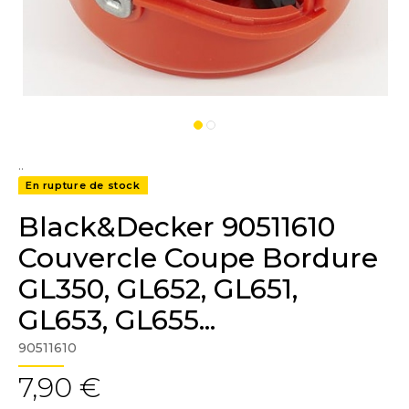
..
En rupture de stock
Black&Decker 90511610
Couvercle Coupe Bordure
GL350, GL652, GL651,
GL653, GL655...
90511610
7,90 €