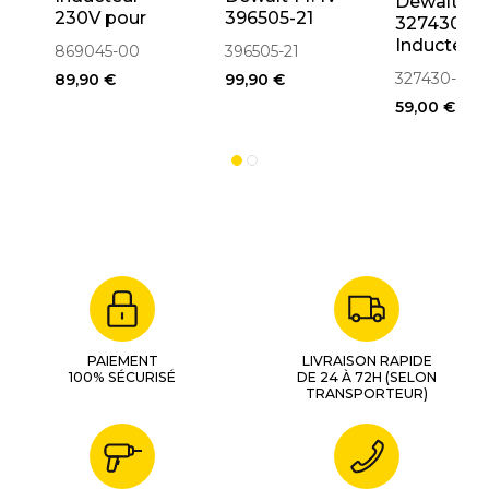
Dewalt
230V pour
396505-21
327430-0
scie D27112,
Inducteur
869045-00
396505-21
DW712,
Pour
327430-04
89,90 €
99,90 €
DW770,
D25500K,
DW777,
59,00 €
D25600K,
DWS780
D25830K
(869045-00)
PAIEMENT
LIVRAISON RAPIDE
100% SÉCURISÉ
DE 24 À 72H (SELON
TRANSPORTEUR)