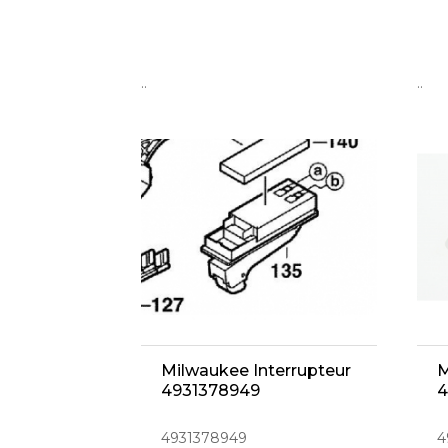
..
..
Milwaukee Interrupteur
M
4931378949
4
4931378949
4