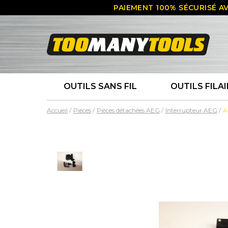
PAIEMENT 100% SÉCURISÉ AV
OUTILS SANS FIL
OUTILS FILAI
Accueil
Pieces
Pièces détachées AEG
Interrupteur AEG
A