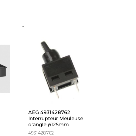
..
AEG 4931428762
Interrupteur Meuleuse
d'angle ø125mm
4931428762