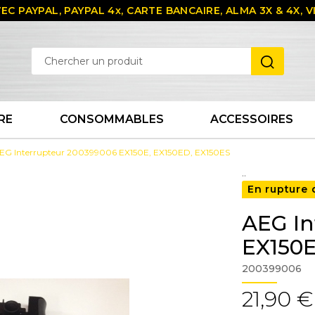
EC PAYPAL, PAYPAL 4x, CARTE BANCAIRE, ALMA 3X & 4X,
RE
CONSOMMABLES
ACCESSOIRES
EG Interrupteur 200399006 EX150E, EX150ED, EX150ES
..
En rupture 
AEG In
EX150E
200399006
21,90 €