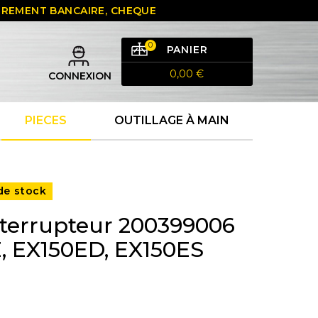
 VIREMENT BANCAIRE, CHEQUE
0
PANIER
0,00 €
CONNEXION
PIECES
OUTILLAGE À MAIN
de stock
terrupteur 200399006
, EX150ED, EX150ES