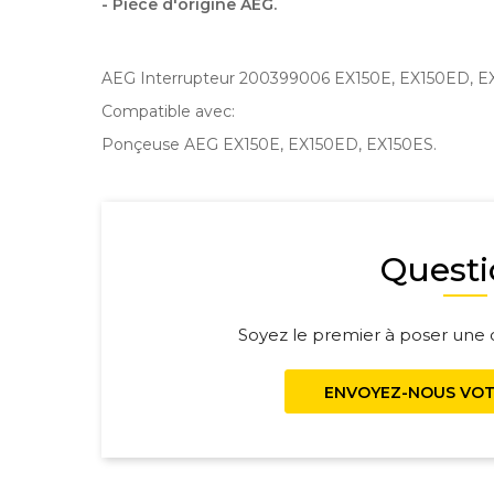
- Pièce d'origine AEG.
AEG Interrupteur 200399006 EX150E, EX150ED, E
Compatible avec:
Ponçeuse AEG EX150E, EX150ED, EX150ES.
Questi
Soyez le premier à poser une q
ENVOYEZ-NOUS VOT