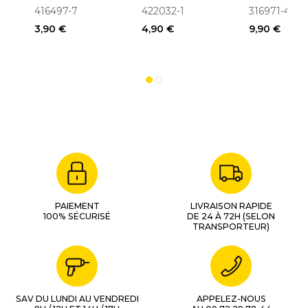
(416497-7)
Entraîneur
416497-7
422032-1
316971-4
pour
3,90 €
4,90 €
9,90 €
ponceuse 
& 9910
PAIEMENT
LIVRAISON RAPIDE
100% SÉCURISÉ
DE 24 À 72H (SELON
TRANSPORTEUR)
SAV DU LUNDI AU VENDREDI
APPELEZ-NOUS