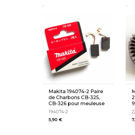
..
..
Makita 194074-2 Paire
M
de Charbons CB-325,
2
CB-326 pour meuleuse
9
9554HN, 9554NB,
9
194074-2
2
9555HN, 9555NB,
5,90 €
7
9557HN, 9557NB,
9558HN, 9558NB