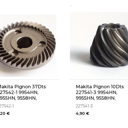
..
akita Pignon 37Dts
Makita Pignon 10Dts
27542-1 9954HN,
227541-3 9954HN,
955HN, 9558HN,
9955HN, 9558HN,
557HN
9557HN
27542-1
227541-3
,20 €
4,90 €