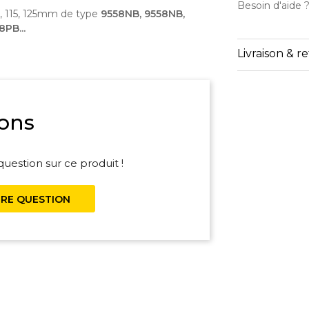
Besoin d'aide 
, 115, 125mm de type
9558NB, 9558NB,
PB...
Livraison & r
ons
uestion sur ce produit !
RE QUESTION