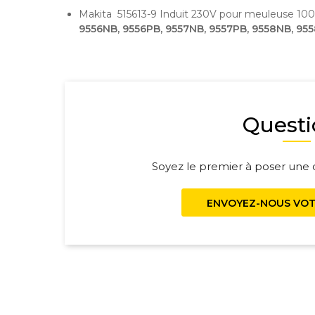
Makita 515613-9 Induit 230V pour meuleuse 100
9556NB, 9556PB, 9557NB, 9557PB, 9558NB, 9558
Questi
Soyez le premier à poser une q
ENVOYEZ-NOUS VOT