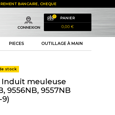
 VIREMENT BANCAIRE, CHEQUE
0
PANIER
0,00 €
CONNEXION
PIECES
OUTILLAGE À MAIN
de stock
 Induit meuleuse
, 9556NB, 9557NB
-9)