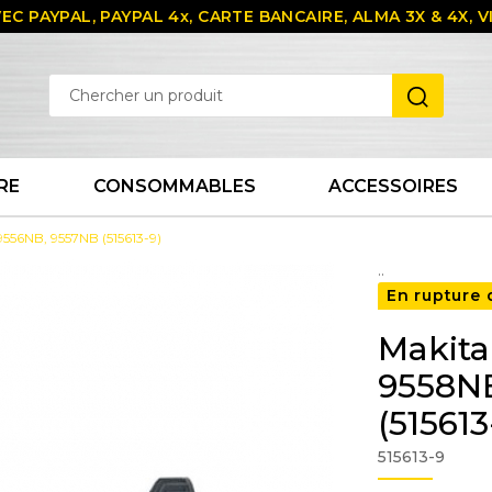
EC PAYPAL, PAYPAL 4x, CARTE BANCAIRE, ALMA 3X & 4X,
RE
CONSOMMABLES
ACCESSOIRES
9556NB, 9557NB (515613-9)
..
En rupture 
Makita
9558NB
(515613
515613-9