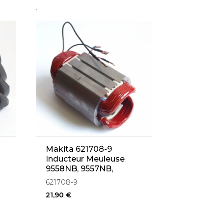
..
Makita 621708-9
Inducteur Meuleuse
9558NB, 9557NB,
9556NB
621708-9
21,90 €