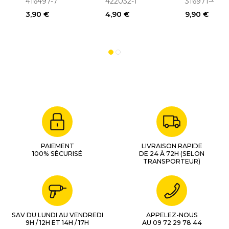
416497-7
422032-1
316971-4
pour
3,90 €
4,90 €
9,90 €
ponceuse 
& 9910
PAIEMENT
LIVRAISON RAPIDE
100% SÉCURISÉ
DE 24 À 72H (SELON
TRANSPORTEUR)
SAV DU LUNDI AU VENDREDI
APPELEZ-NOUS
9H / 12H ET 14H / 17H
AU 09 72 29 78 44