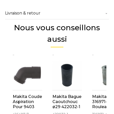
Livraison & retour
Nous vous conseillons
aussi
..
..
..
Makita Coude
Makita Bague
Makita
Aspiration
Caoutchouc
316971-4
Pour 9403
ø29 422032-1
Rouleau
(416497-7)
Entraîneur