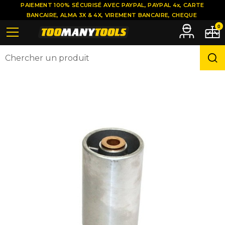
PAIEMENT 100% SÉCURISÉ AVEC PAYPAL, PAYPAL 4x, CARTE
BANCAIRE, ALMA 3X & 4X, VIREMENT BANCAIRE, CHEQUE
0