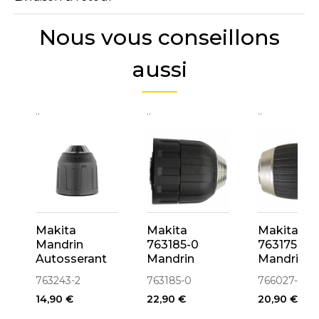
Nous vous conseillons
aussi
..
..
..
Makita
Makita
Makita
Mandrin
763185-0
763175-3
Autosserant
Mandrin
Mandrin
ø0.8-10mm
Autos serrant
Autos serr
763243-2
763185-0
766027-7
pour
ø10mm
ø1,5 à 13
14,90 €
22,90 €
20,90 €
perceuse
(Rohm
6261D 6271D
763268-6)