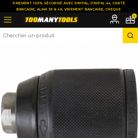
PAIEMENT 100% SÉCURISÉ AVEC PAYPAL, PAYPAL 4x, CARTE
BANCAIRE, ALMA 3X & 4X, VIREMENT BANCAIRE, CHEQUE
0