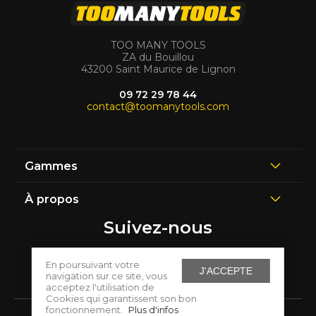
TOO MANY TOOLS
ZA du Bouillou
43200 Saint Maurice de Lignon
09 72 29 78 44
contact@toomanytools.com
Gammes
À propos
Suivez-nous
En poursuivant votre
J'ACCEPTE
navigation sur ce site, vous
acceptez l'utilisation de
Cookies qui garantissent son bon
fonctionnement.
Plus d'infos