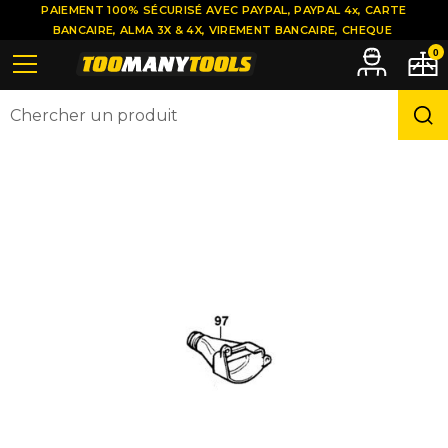
PAIEMENT 100% SÉCURISÉ AVEC PAYPAL, PAYPAL 4x, CARTE
BANCAIRE, ALMA 3X & 4X, VIREMENT BANCAIRE, CHEQUE
0