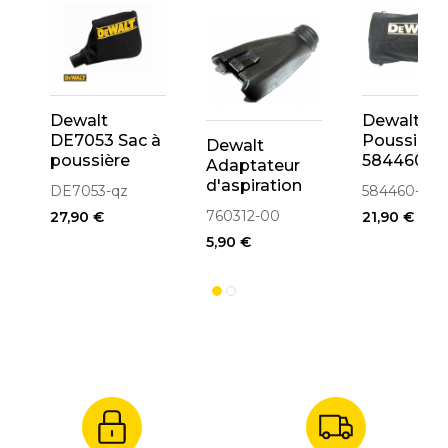
Dewalt
Dewalt Sa
DE7053 Sac à
Poussière
Dewalt
poussière
584460-0
Adaptateur
tissu DW704,
Pour Rabo
d'aspiration
DE7053-qz
584460-00
DW705
D26500,
des
760312-00
27,90 €
21,90 €
D26502
poussières
5,90 €
pour scie
DW701,
DW707,
PS174,
DW777,
DW771
(760312-00)