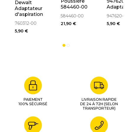
Poussière
947620-0
Dewalt
584460-00
Adaptateu
Adaptateur
Pour Rabot
d'aspirati
d'aspiration
584460-00
947620-00
D26500,
Scie
des
760312-00
21,90 €
5,90 €
D26502
poussières
5,90 €
pour scie
DW701,
DW707,
PS174,
DW777,
DW771
(760312-00)
PAIEMENT
LIVRAISON RAPIDE
100% SÉCURISÉ
DE 24 À 72H (SELON
TRANSPORTEUR)