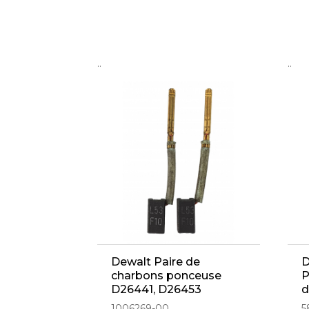
..
..
Dewalt Paire de
D
charbons ponceuse
P
D26441, D26453
d
(1006269-00)
1006269-00
5