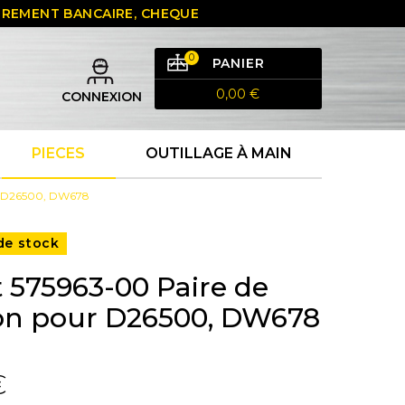
 VIREMENT BANCAIRE, CHEQUE
0
PANIER
0,00 €
CONNEXION
PIECES
OUTILLAGE À MAIN
ur D26500, DW678
de stock
 575963-00 Paire de
on pour D26500, DW678
€