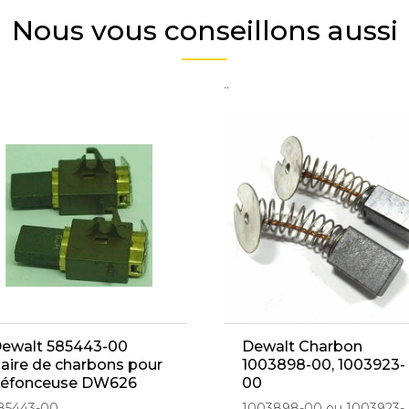
Nous vous conseillons aussi
..
ewalt 585443-00
Dewalt Charbon
aire de charbons pour
1003898-00, 1003923-
éfonceuse DW626
00
85443-00
1003898-00 ou 1003923-