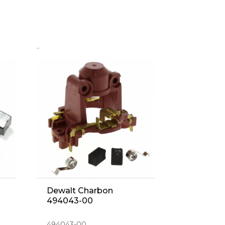
..
Dewalt Charbon
494043-00
494043-00