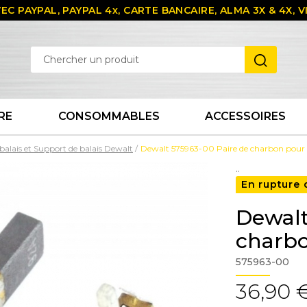
EC PAYPAL, PAYPAL 4x, CARTE BANCAIRE, ALMA 3X & 4X,
RE
CONSOMMABLES
ACCESSOIRES
balais et Support de balais Dewalt
Dewalt 575963-00 Paire de charbon po
..
En rupture 
Dewalt
charb
575963-00
36,90 